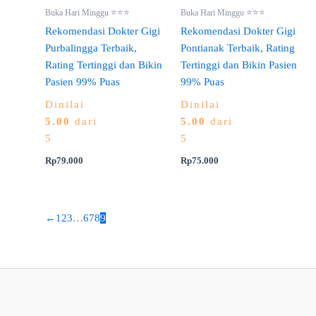
Buka Hari Minggu ⭐⭐⭐
Buka Hari Minggu ⭐⭐⭐
Rekomendasi Dokter Gigi
Rekomendasi Dokter Gigi
Purbalingga Terbaik,
Pontianak Terbaik, Rating
Rating Tertinggi dan Bikin
Tertinggi dan Bikin Pasien
Pasien 99% Puas
99% Puas
Dinilai
Dinilai
5.00
dari
5.00
dari
5
5
Rp
79.000
Rp
75.000
←
1
2
3
…
6
7
8
9