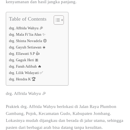
kenyamanan dan hasil jangka panjang.
Table of Contents
drg. Affrida Wahyu 🎉
drg. Mala Fi’lia Afan ✨
drg. Shinta Novadela 😍
drg. Gayuh Setiawan ☀️
drg. Ellawati S.P 👍
drg. Gaguk Heri 🎀
drg. Farah Adibah 🔥
drg. Lilik Widayati ✅
drg. Hendra K 🏆
drg. Affrida Wahyu 🎉
Praktek drg. Affrida Wahyu berlokasi di Jalan Raya Plumbon
Gambang, Pojok, Kecamatan Gudo, Kabupaten Jombang.
Lokasinya mudah dijangkau dan berada di jalur utama, sehingga
pasien dari berbagai arah bisa datang tanpa kesulitan.