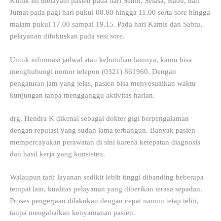
Klinik ini melayani pasien pada hari Senin, Selasa, Rabu, dan
Jumat pada pagi hari pukul 08.00 hingga 11.00 serta sore hingga
malam pukul 17.00 sampai 19.15. Pada hari Kamis dan Sabtu,
pelayanan difokuskan pada sesi sore.
Untuk informasi jadwal atau kebutuhan lainnya, kamu bisa
menghubungi nomor telepon (0321) 861960. Dengan
pengaturan jam yang jelas, pasien bisa menyesuaikan waktu
kunjungan tanpa mengganggu aktivitas harian.
drg. Hendra K dikenal sebagai dokter gigi berpengalaman
dengan reputasi yang sudah lama terbangun. Banyak pasien
mempercayakan perawatan di sini karena ketepatan diagnosis
dan hasil kerja yang konsisten.
Walaupun tarif layanan sedikit lebih tinggi dibanding beberapa
tempat lain, kualitas pelayanan yang diberikan terasa sepadan.
Proses pengerjaan dilakukan dengan cepat namun tetap teliti,
tanpa mengabaikan kenyamanan pasien.