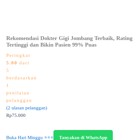
Rekomendasi Dokter Gigi Jombang Terbaik, Rating
Tertinggi dan Bikin Pasien 99% Puas
Peringkat
5.00
dari
5
berdasarkan
1
penilaian
pelanggan
(
2
ulasan pelanggan)
Rp
75.000
Buka Hari Minggu ⭐⭐⭐
Tanyakan di WhatsApp