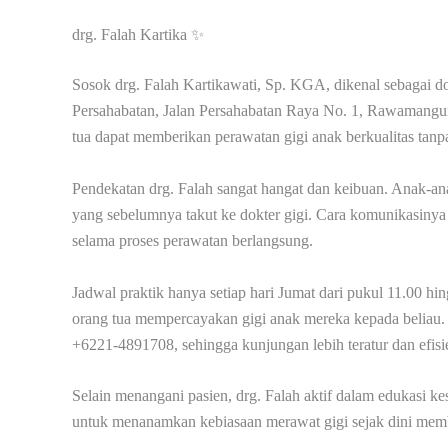
drg. Falah Kartika ✨
Sosok drg. Falah Kartikawati, Sp. KGA, dikenal sebagai do
Persahabatan, Jalan Persahabatan Raya No. 1, Rawamangun
tua dapat memberikan perawatan gigi anak berkualitas tanpa
Pendekatan drg. Falah sangat hangat dan keibuan. Anak-an
yang sebelumnya takut ke dokter gigi. Cara komunikasiny
selama proses perawatan berlangsung.
Jadwal praktik hanya setiap hari Jumat dari pukul 11.00 hi
orang tua mempercayakan gigi anak mereka kepada beliau. 
+6221-4891708, sehingga kunjungan lebih teratur dan efisi
Selain menangani pasien, drg. Falah aktif dalam edukasi k
untuk menanamkan kebiasaan merawat gigi sejak dini memb