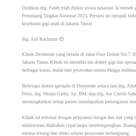
Dedikasi drg. Falah telah diakui secara nasional. Ia mera
Penunjang Tingkat Nasional 2023. Prestasi ini menjadi bukti
kesehatan gigi anak di Jakarta Timur.
drg. Arif Rachman 😍
Klinik Dentsmile yang berada di Jalan Paus Dalam No.7, Ra
Jakarta Timur. Klinik ini memiliki tim dokter gigi dan spes
berbagai kasus, mulai dari perawatan umum hingga tindak
Beberapa dokter spesialis di Dentsmile antara lain drg. Alie
Perio, drg. Moara Gatho, Sp. BM, dan drg. Joy Christi Sal
memungkinkan setiap pasien mendapatkan penanganan sesuai
Klinik ini terkenal dengan pelayanan hangat dan staf yang
administrasi dilakukan cepat tanpa membingungkan. Ruang
merasa tenang dan rileks selama perawatan berlangsung.