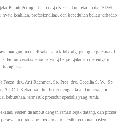
ih gelar Peraih Peringkat 1 Tenaga Kesehatan Teladan dan SDM
 nyata keahlian, profesionalitas, dan kepedulian beliau terhadap
wamangun, menjadi salah satu klinik gigi paling terpercaya di
ialis dari universitas ternama yang berpengalaman menangani
an kompleks.
fa Faaza, drg. Arif Rachman, Sp. Pros, drg. Caecilia S. W., Sp.
im, Sp. Ort. Kehadiran tim dokter dengan keahlian beragam
 kebutuhan, termasuk prosedur spesialis yang rumit.
 cekatan. Pasien disambut dengan ramah sejak datang, dan proses
 perawatan dirancang modern dan bersih, membuat pasien