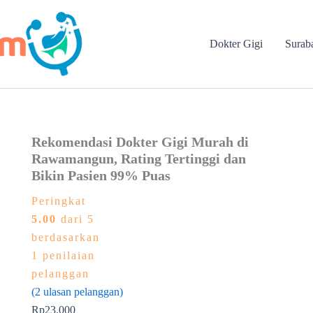
Dokter Gigi
Surab
Rekomendasi Dokter Gigi Murah di
Rawamangun, Rating Tertinggi dan
Bikin Pasien 99% Puas
Peringkat
5.00
dari 5
berdasarkan
1
penilaian
pelanggan
(
2
ulasan pelanggan)
Rp
23.000