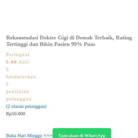
Rekomendasi Dokter Gigi di Demak Terbaik, Rating
Tertinggi dan Bikin Pasien 99% Puas
Peringkat
5.00
dari
5
berdasarkan
1
penilaian
pelanggan
(
2
ulasan pelanggan)
Rp
50.000
Buka Hari Minggu ⭐⭐⭐
Tanyakan di WhatsApp