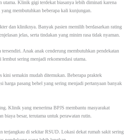
n utama. Klinik gigi terdekat biasanya lebih diminati karena
tan yang membutuhkan beberapa kali kunjungan.
dokter dan kliniknya. Banyak pasien memilih berdasarkan rating
njelasan jelas, serta tindakan yang minim rasa tidak nyaman.
ah tersendiri. Anak anak cenderung membutuhkan pendekatan
i lembut sering menjadi rekomendasi utama.
itas kini semakin mudah ditemukan. Beberapa praktek
si harga pasang behel yang sering menjadi pertanyaan banyak
ting. Klinik yang menerima BPJS membantu masyarakat
 biaya besar, terutama untuk perawatan rutin.
an terjangkau di sekitar RSUD. Lokasi dekat rumah sakit sering
tas pendukung yang lebih lengkap.