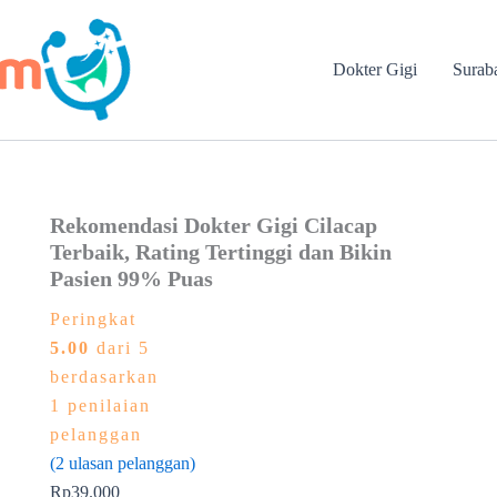
Dokter Gigi
Surab
Rekomendasi Dokter Gigi Cilacap
Terbaik, Rating Tertinggi dan Bikin
Pasien 99% Puas
Peringkat
5.00
dari 5
berdasarkan
1
penilaian
pelanggan
(
2
ulasan pelanggan)
Rp
39.000