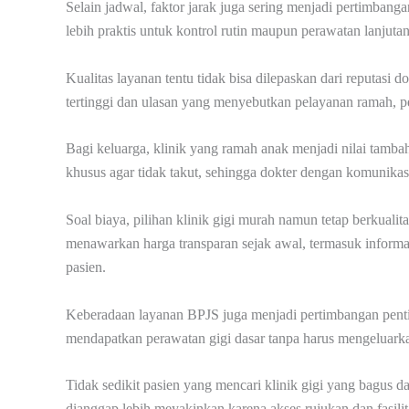
Selain jadwal, faktor jarak juga sering menjadi pertimbanga
lebih praktis untuk kontrol rutin maupun perawatan lanju
Kualitas layanan tentu tidak bisa dilepaskan dari reputasi 
tertinggi dan ulasan yang menyebutkan pelayanan ramah, pe
Bagi keluarga, klinik yang ramah anak menjadi nilai tamb
khusus agar tidak takut, sehingga dokter dengan komunikas
Soal biaya, pilihan klinik gigi murah namun tetap berkual
menawarkan harga transparan sejak awal, termasuk informa
pasien.
Keberadaan layanan BPJS juga menjadi pertimbangan pen
mendapatkan perawatan gigi dasar tanpa harus mengeluarkan
Tidak sedikit pasien yang mencari klinik gigi yang bagus d
dianggap lebih meyakinkan karena akses rujukan dan fasili