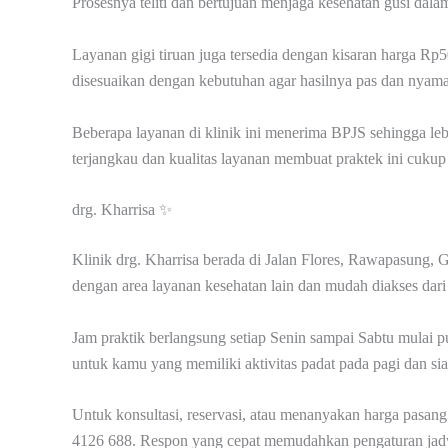
Prosesnya teliti dan bertujuan menjaga kesehatan gusi dala
Layanan gigi tiruan juga tersedia dengan kisaran harga Rp
disesuaikan dengan kebutuhan agar hasilnya pas dan nyam
Beberapa layanan di klinik ini menerima BPJS sehingga le
terjangkau dan kualitas layanan membuat praktek ini cukup
drg. Kharrisa ✨
Klinik drg. Kharrisa berada di Jalan Flores, Rawapasung, 
dengan area layanan kesehatan lain dan mudah diakses dari
Jam praktik berlangsung setiap Senin sampai Sabtu mulai p
untuk kamu yang memiliki aktivitas padat pada pagi dan sia
Untuk konsultasi, reservasi, atau menanyakan harga pasa
4126 688. Respon yang cepat memudahkan pengaturan jad