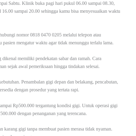
mpai Sabtu. Klinik buka pagi hari pukul 06.00 sampai 08.30,
l 16.00 sampai 20.00 sehingga kamu bisa menyesuaikan waktu
hubungi nomor 0818 0470 0205 melalui telepon atau
 pasien mengatur waktu agar tidak menunggu terlalu lama.
g dikenal memiliki pendekatan sabar dan ramah. Cara
n sejak awal pemeriksaan hingga tindakan selesai.
i kebutuhan. Penambalan gigi depan dan belakang, pencabutan,
ersedia dengan prosedur yang tertata rapi.
ampai Rp500.000 tergantung kondisi gigi. Untuk operasi gigi
.500.000 dengan penanganan yang terencana.
an karang gigi tanpa membuat pasien merasa tidak nyaman.