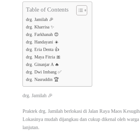
Table of Contents
drg. Jamilah 🎉
drg. Kharrisa ✨
drg. Farkhanah 😍
drg. Handayani ☀️
drg. Eria Denta 👍
drg. Maya Fitria 🎀
drg. Ginanjar A 🔥
drg. Dwi Imbang ✅
drg. Nasruddin 🏆
drg. Jamilah 🎉
Praktek drg. Jamilah berlokasi di Jalan Raya Maos Kesug
Lokasinya mudah dijangkau dan cukup dikenal oleh warga
lanjutan.