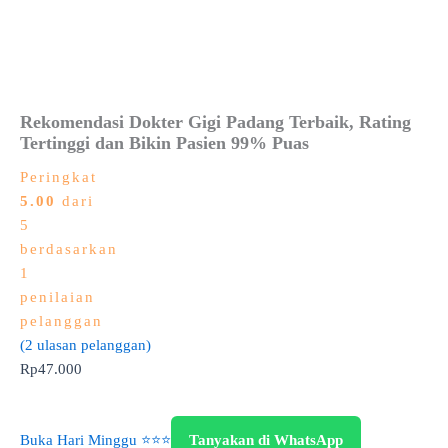
Rekomendasi Dokter Gigi Padang Terbaik, Rating
Tertinggi dan Bikin Pasien 99% Puas
Peringkat
5.00
dari
5
berdasarkan
1
penilaian
pelanggan
(
2
ulasan pelanggan)
Rp
47.000
Buka Hari Minggu ⭐⭐⭐
Tanyakan di WhatsApp